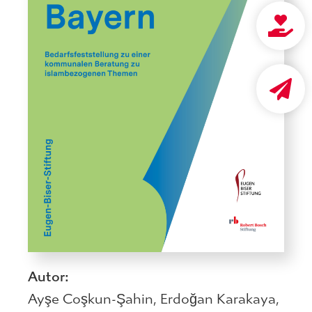
Autor:
Ayşe Coşkun-Şahin
,
Erdoğan Karakaya
,