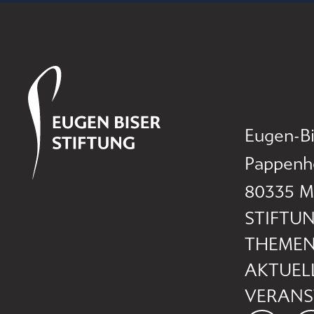
Eugen-Bi
Pappenh
80335 M
STIFTU
THEME
AKTUEL
VERANS