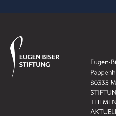
Eugen-Bi
Pappenh
80335 M
STIFTU
THEME
AKTUEL