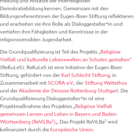
Haltung und Ansätze der interreligiösen
Demokratiebildung kennen. Gemeinsam mit den
Bildungsreferentinnen der Eugen-Biser-Stiftung reflektieren
und erarbeiten sie ihre Rolle als Dialoggestalter*in und
vertiefen ihre Fähigkeiten und Kenntnisse in der
religionssensiblen Jugendarbeit.
Die Grundqualifizierung ist Teil des Projekts „
Religiöse
Vielfalt und kulturelle Lebenswelten an Schulen gestalten
“
(ReKuLeS). ReKuLeS ist eine Initiative der Eugen-Biser-
Stiftung, gefördert von der
Karl Schlecht Stiftung
, in
Zusammenarbeit mit
SCORA e.V.
, der
Stiftung Weltethos
und der
Akademie der Diözese Rottenburg-Stuttgart
. Die
Grundqualifizierung Dialoggestalter*in ist eine
Projektmaßnahme des Projektes „
Religiöse Vielfalt
gemeinsam Lernen und Leben in Bayern und Baden-
Württemberg (ReViLBa²)
„. Das Projekt ReViLBa² wird
kofinanziert durch die
Europäische Union
.